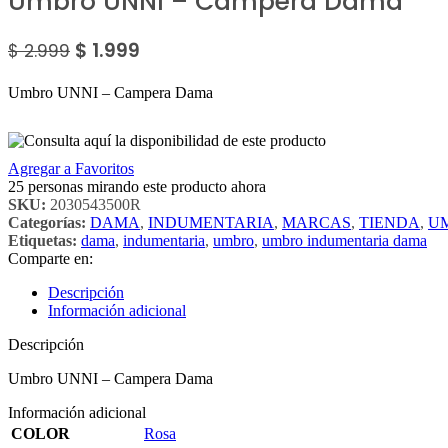
Umbro UNNI – Campera Dama
$
1.999
$
2.999
Umbro UNNI – Campera Dama
Agregar a Favoritos
25
personas mirando este producto ahora
SKU:
2030543500R
Categorías:
DAMA
,
INDUMENTARIA
,
MARCAS
,
TIENDA
,
U
Etiquetas:
dama
,
indumentaria
,
umbro
,
umbro indumentaria dama
Comparte en:
Descripción
Información adicional
Descripción
Umbro UNNI – Campera Dama
Información adicional
COLOR
Rosa