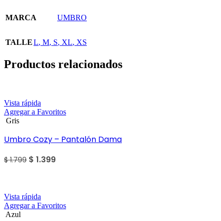
MARCA
UMBRO
TALLE
L
,
M
,
S
,
XL
,
XS
Productos relacionados
Sale
Vista rápida
Agregar a Favoritos
Gris
Umbro Cozy – Pantalón Dama
$
1.399
$
1.799
Sale
Vista rápida
Agregar a Favoritos
Azul