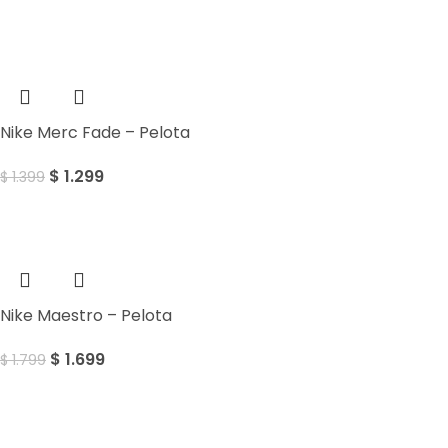
Sale
Nike Merc Fade – Pelota
$
1.299
$
1.399
Sale
Nike Maestro – Pelota
$
1.699
$
1.799
Sale