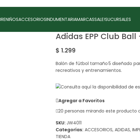
RE
NIÑOS
ACCESORIOS
INDUMENTARIA
MARCAS
SALE!
SUCURSALES
Adidas EPP Club Ball 
$
1.299
Balón de fútbol tamaño 5 diseñado par
recreativos y entrenamientos.
Agregar a Favoritos
20
personas mirando este producto 
SKU:
JW4011
Categorías:
ACCESORIOS
,
ADIDAS
,
IMP
TIENDA