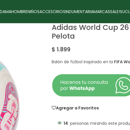
DAMA
HOMBRE
NIÑOS
ACCESORIOS
INDUMENTARIA
MARCAS
SALE!
SUCU
Adidas World Cup 26 
Pelota
$
1.899
Balón de fútbol inspirado en la
FIFA W
Agregar a Favoritos
14
personas mirando este prod