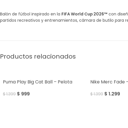
Balón de fútbol inspirado en la
FIFA World Cup 2026™
con diseñ
partidos recreativos y entrenamientos, cámara de butilo para re
Productos relacionados
SALE
SALE
Puma Play Big Cat Ball – Pelota
Nike Merc Fade –
$
999
$
1.299
$
1.399
$
1.399