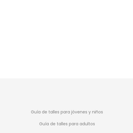
SALE
Nike Futsal Pr
$
2.39
$
2.499
Guía de talles para jóvenes y niños
Guía de talles para adultos