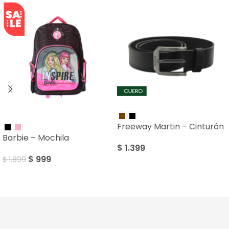
SALE
Freeway Martin – Cinturón
Barbie – Mochila
$
1.399
$
999
$
1.899