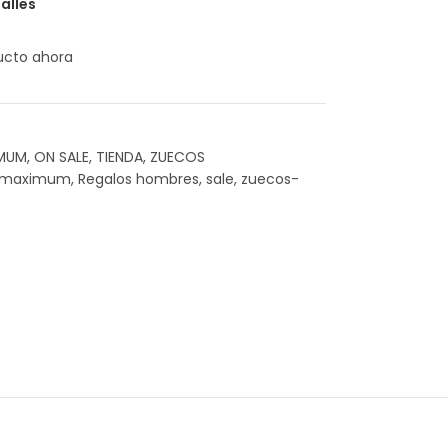
alles
ucto ahora
MUM
,
ON SALE
,
TIENDA
,
ZUECOS
maximum
,
Regalos hombres
,
sale
,
zuecos-