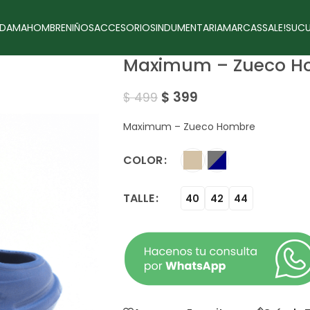
DAMA
HOMBRE
NIÑOS
ACCESORIOS
INDUMENTARIA
MARCAS
SALE!
SUCU
Maximum – Zueco H
$
399
$
499
Maximum – Zueco Hombre
COLOR
TALLE
40
42
44