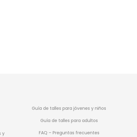
SALE
Mikaela – Zu
$
299
$
399
Guía de talles para jóvenes y niños
Guía de talles para adultos
FAQ – Preguntas frecuentes
s y