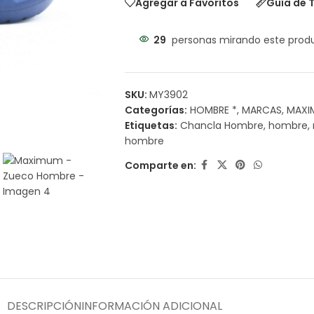
Agregar a Favoritos
Guía de T
29
personas mirando este prod
SKU:
MY3902
Categorías:
HOMBRE *
,
MARCAS
,
MAXI
Etiquetas:
Chancla Hombre
,
hombre
,
hombre
Comparte en:
DESCRIPCIÓN
INFORMACIÓN ADICIONAL