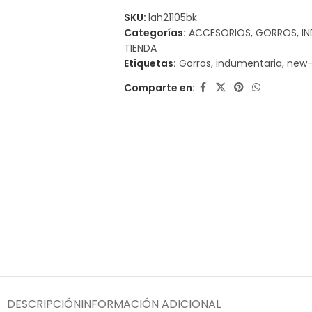
SKU:
lah21105bk
Categorías:
ACCESORIOS
,
GORROS
,
I
TIENDA
Etiquetas:
Gorros
,
indumentaria
,
new-
Comparte en:
DESCRIPCIÓN
INFORMACIÓN ADICIONAL