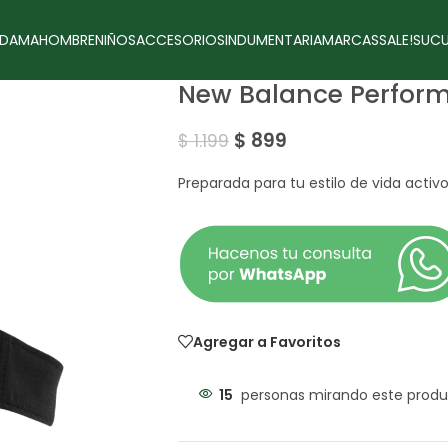
DAMA
HOMBRE
NIÑOS
ACCESORIOS
INDUMENTARIA
MARCAS
SALE!
SUCU
New Balance Perform
$
899
$
1.199
Preparada para tu estilo de vida activo
Agregar a Favoritos
15
personas mirando este produ