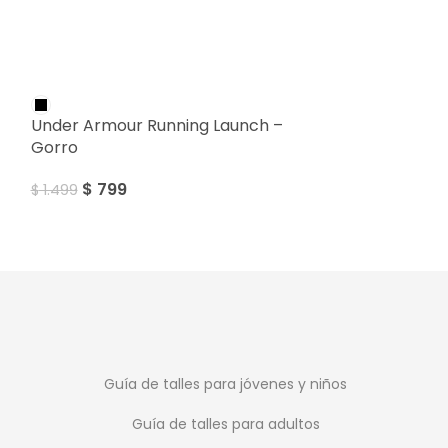
SALE
SALE
Under Armour Running Launch –
Puma Trucker
Gorro
$
899
$
1.199
$
799
$
1.499
Guía de talles para jóvenes y niños
Guía de talles para adultos