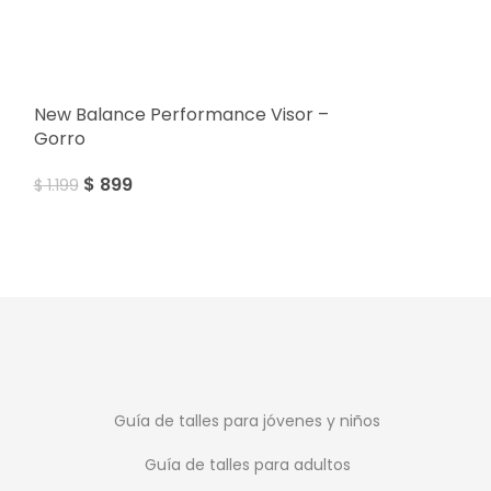
Under Armour
SALE
New Balance Performance Visor –
$
1.499
Gorro
$
899
$
1.199
Guía de talles para jóvenes y niños
Guía de talles para adultos