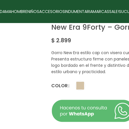
DAMA
HOMBRE
NIÑOS
ACCESORIOS
INDUMENTARIA
MARCAS
SALE!
SUCU
New Era 9Forty – Gor
$
2.899
Gorro New Era estilo cap con visera cur
Presenta estructura firme con panel
logo bordado en el frente y distintivo
estilo urbano y practicidad.
COLOR