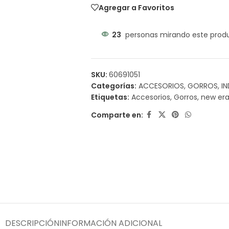
Agregar a Favoritos
23
personas mirando este prod
SKU:
60691051
Categorías:
ACCESORIOS
,
GORROS
,
I
Etiquetas:
Accesorios
,
Gorros
,
new er
Comparte en:
DESCRIPCIÓN
INFORMACIÓN ADICIONAL