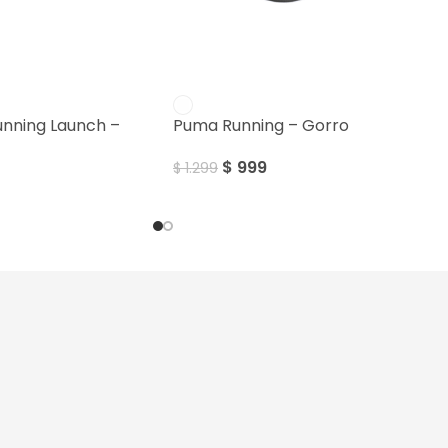
SALE
nning Launch –
Puma Running – Gorro
$
999
$
1.299