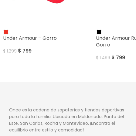
SALE
SALE
Under Armour – Gorro
Under Armour Ru
Gorro
$
799
$
1.299
$
799
$
1.499
Once es la cadena de zapaterías y tiendas deportivas
para toda la familia. Ubicada en Maldonado, Punta del
Este, San Carlos, Rocha y Montevideo. ¡Encontrá el
equilibrio entre estilo y comodidad!