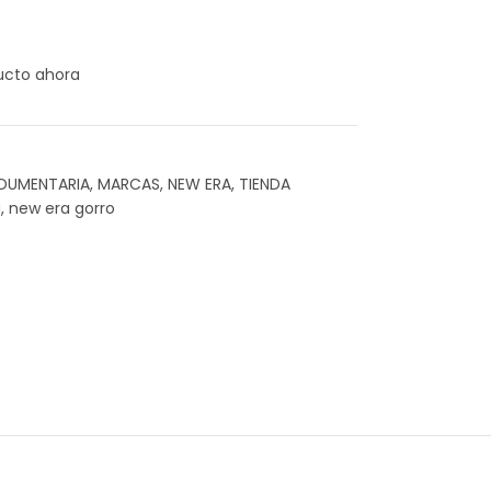
ucto ahora
NDUMENTARIA
,
MARCAS
,
NEW ERA
,
TIENDA
a
,
new era gorro