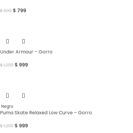
$
799
$
999
Sale
Under Armour – Gorro
$
999
$
1.299
Sale
Negro
Puma Skate Relaxed Low Curve – Gorro
$
999
$
1.299