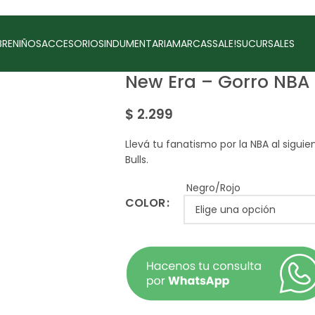
RE
NIÑOS
ACCESORIOS
INDUMENTARIA
MARCAS
SALE!
SUCURSALES
New Era – Gorro NBA 
$
2.299
Llevá tu fanatismo por la NBA al siguie
Bulls.
Negro/Rojo
COLOR