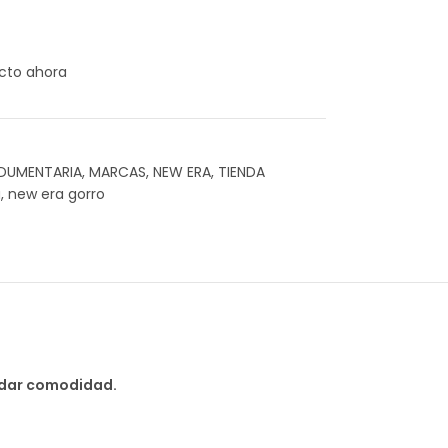
cto ahora
NDUMENTARIA
,
MARCAS
,
NEW ERA
,
TIENDA
a
,
new era gorro
indar comodidad.