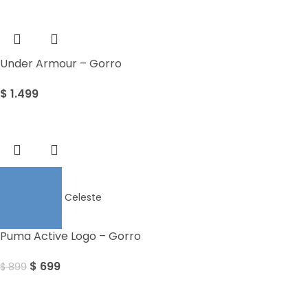
Under Armour – Gorro
$
1.499
Sale
Celeste
Puma Active Logo – Gorro
$
699
$
899