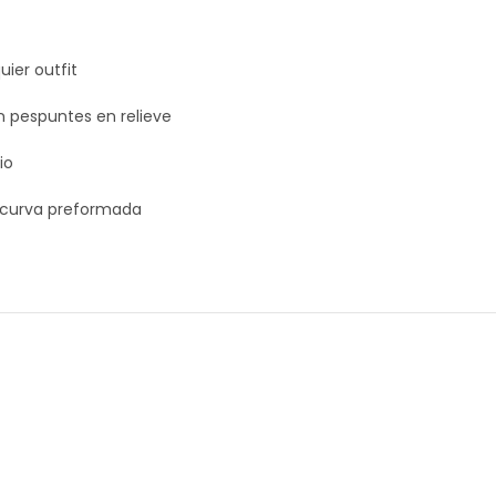
ier outfit
on pespuntes en relieve
io
a curva preformada