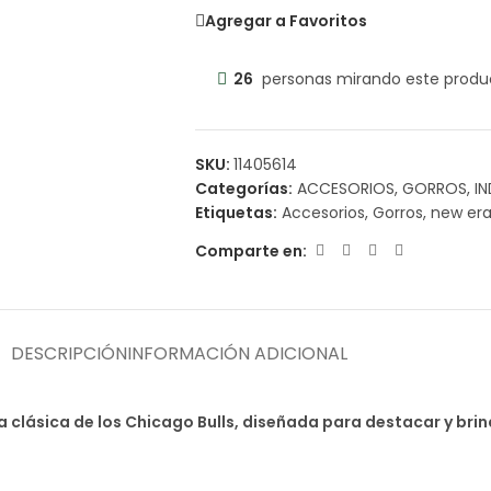
Agregar a Favoritos
26
personas mirando este produ
SKU:
11405614
Categorías:
ACCESORIOS
,
GORROS
,
I
Etiquetas:
Accesorios
,
Gorros
,
new er
Comparte en:
DESCRIPCIÓN
INFORMACIÓN ADICIONAL
rra clásica de los Chicago Bulls, diseñada para destacar y br