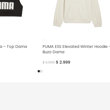
SALE
a – Top Dama
PUMA ESS Elevated Winter Hoodie 
Buzo Dama
$
2.999
$
3.999