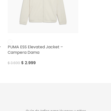
SALE
SALE
–
PUMA ESS Elevated Jacket –
Puma Ess+ Cl
Campera Dama
$
2.29
$
2.999
$
2.999
$
3.699
Guía de talles para jóvenes y niños