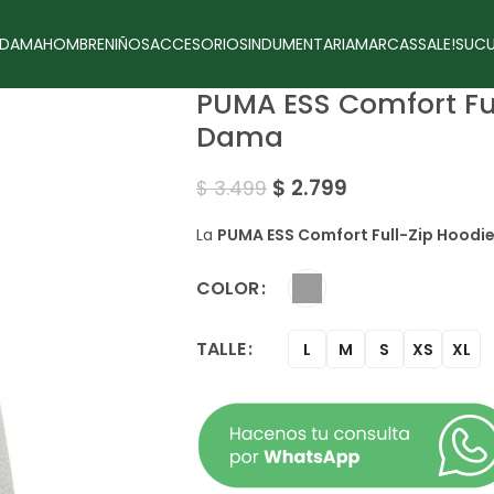
DAMA
HOMBRE
NIÑOS
ACCESORIOS
INDUMENTARIA
MARCAS
SALE!
SUCU
PUMA ESS Comfort Fu
Dama
$
2.799
$
3.499
La
PUMA ESS Comfort Full-Zip Hoodi
COLOR
TALLE
L
M
S
XS
XL