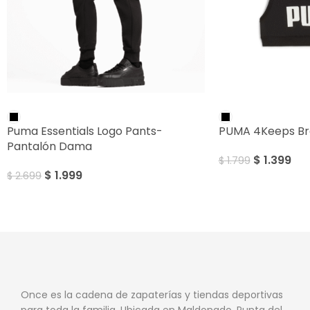
SALE
SALE
Puma Essentials Logo Pants-
PUMA 4Keeps Br
Pantalón Dama
$
1.399
$
1.799
$
1.999
$
2.699
Once es la cadena de zapaterías y tiendas deportivas
para toda la familia. Ubicada en Maldonado, Punta del