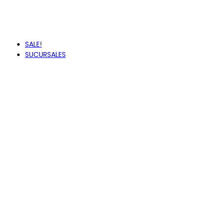
VANS
VUDALFOR
ZAXY
SALE!
SUCURSALES