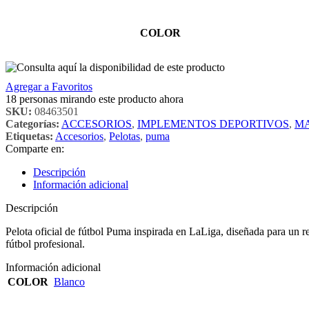
COLOR
Agregar a Favoritos
18
personas mirando este producto ahora
SKU:
08463501
Categorías:
ACCESORIOS
,
IMPLEMENTOS DEPORTIVOS
,
M
Etiquetas:
Accesorios
,
Pelotas
,
puma
Comparte en:
Descripción
Información adicional
Descripción
Pelota oficial de fútbol Puma inspirada en LaLiga, diseñada para un r
fútbol profesional.
Información adicional
COLOR
Blanco