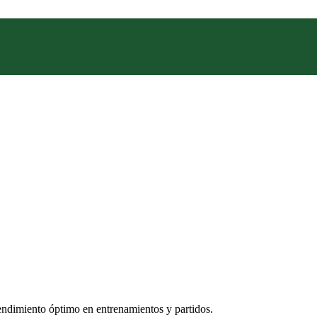
ARENA
AZALEIA
BARBIE
BOCCATO
CARTAGO
CHANCE
CONVERSE
CROCS
DISNEY
ADIDAS
ARENA
AZALEIA
BARBIE
BOCCATO
CARTAGO
CHANCE
CONVERSE
CROCS
DISNEY
DURAL
ECKO UNLTD.
FREEWAY
GOAL
rendimiento óptimo en entrenamientos y partidos.
HAVAIANAS