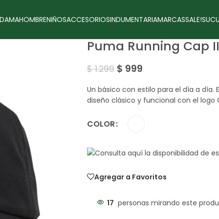
DAMA
HOMBRE
NIÑOS
ACCESORIOS
INDUMENTARIA
MARCAS
SALE!
SUCU
Puma Running Cap III
$
999
$
1.299
Un básico con estilo para el día a día
diseño clásico y funcional con el logo 
COLOR
Agregar a Favoritos
17
personas mirando este produ