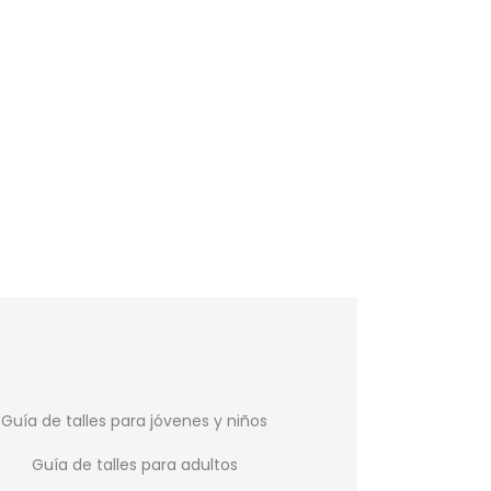
SALE
Puma Ultra Pl
$
1.199
$
1.499
Guía de talles para jóvenes y niños
Guía de talles para adultos