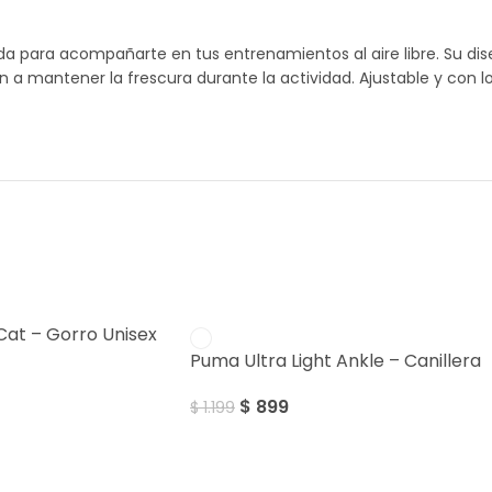
sada para acompañarte en tus entrenamientos al aire libre. Su 
n a mantener la frescura durante la actividad. Ajustable y con lo
SALE
Cat – Gorro Unisex
Puma Ultra Light Ankle – Canillera
$
899
$
1.199