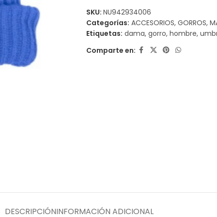
SKU:
NU942934006
Categorías:
ACCESORIOS
,
GORROS
,
M
Etiquetas:
dama
,
gorro
,
hombre
,
umb
Comparte en:
DESCRIPCIÓN
INFORMACIÓN ADICIONAL