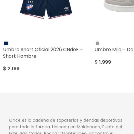
Umbro Short Oficial 2026 CNdeF –
Umbro Milo – D
Short Hombre
$
1.999
$
2.199
Once es la cadena de zapaterías y tiendas deportivas
para toda la familia. Ubicada en Maldonado, Punta del
Este, San Carlos, Rocha y Montevideo. ¡Encontrá el