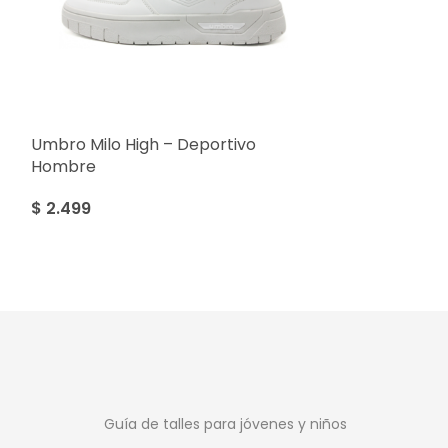
Umbro Milo High – Deportivo
Umbro Ventur
Hombre
$
2.999
$
2.499
Guía de talles para jóvenes y niños