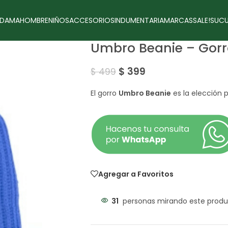
DAMA
HOMBRE
NIÑOS
ACCESORIOS
INDUMENTARIA
MARCAS
SALE!
SUCU
Umbro Beanie – Gorr
$
399
$
499
El gorro
Umbro Beanie
es la elección p
Agregar a Favoritos
31
personas mirando este produ