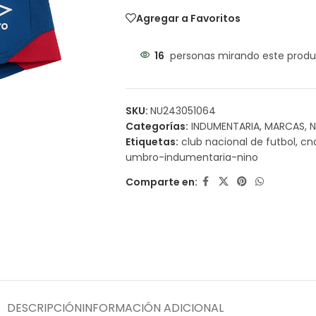
Agregar a Favoritos
16
personas mirando este produ
SKU:
NU243051064
Categorías:
INDUMENTARIA
,
MARCAS
,
N
Etiquetas:
club nacional de futbol
,
cn
umbro-indumentaria-nino
Comparte en:
DESCRIPCIÓN
INFORMACIÓN ADICIONAL