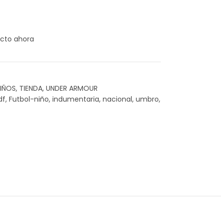
cto ahora
IÑOS
,
TIENDA
,
UNDER ARMOUR
df
,
Futbol-niño
,
indumentaria
,
nacional
,
umbro
,