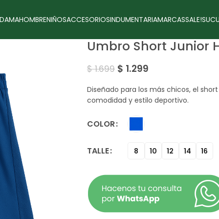
DAMA
HOMBRE
NIÑOS
ACCESORIOS
INDUMENTARIA
MARCAS
SALE!
SUCU
Umbro Short Junior 
$
1.299
$
1.699
Diseñado para los más chicos, el shor
comodidad y estilo deportivo.
COLOR
TALLE
8
10
12
14
16