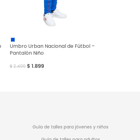
Umbro – Conj
SALE
$
1.799
o
Umbro Urban Nacional de Fútbol –
Pantalón Niño
$
1.899
$
2.499
Guía de talles para jóvenes y niños
Guía de talles para adultos