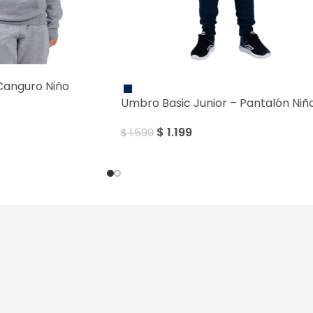
SALE
Canguro Niño
Umbro Basic Junior – Pantalón Niñ
$
1.199
$
1.599