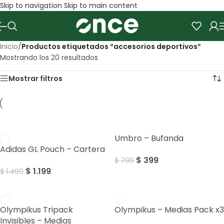
Skip to navigation
Skip to main content
Inicio
/
Productos etiquetados “accesorios deportivos”
Mostrando los 20 resultados
Mostrar filtros
SALE
SALE
Umbro – Bufanda
Adidas GL Pouch – Cartera
$
399
$
799
$
1.199
$
1.499
Olympikus Tripack
Olympikus – Medias Pack x3
Invisibles – Medias