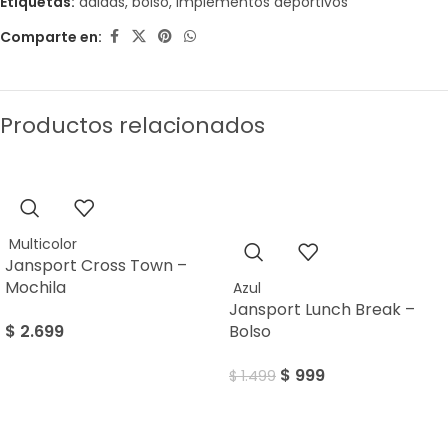
Etiquetas:
adidas
,
bolso
,
implementos deportivos
Comparte en:
Productos relacionados
Sale
Multicolor
Jansport Cross Town –
Mochila
Azul
Jansport Lunch Break –
$
2.699
Bolso
$
999
$
1.499