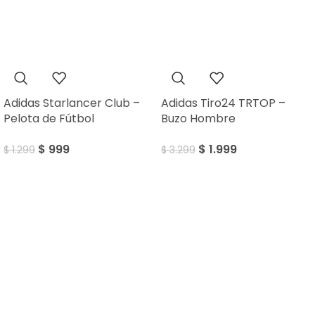
SALE
SALE
Adidas Starlancer Club –
Adidas Tiro24 TRTOP –
Pelota de Fútbol
Buzo Hombre
$
999
$
1.999
$
1.299
$
3.299