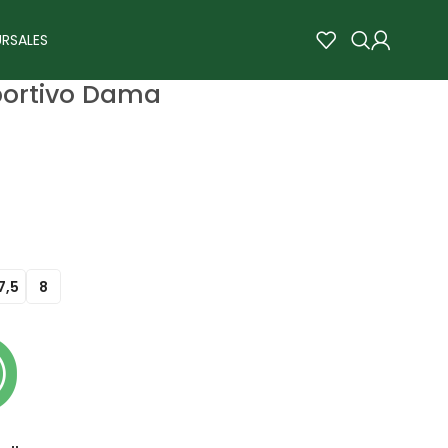
RSALES
portivo Dama
7,5
8