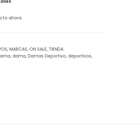
alles
cto ahora
VOS
,
MARCAS
,
ON SALE
,
TIENDA
-dama
,
dama
,
Damas Deportivo
,
deportivos
,