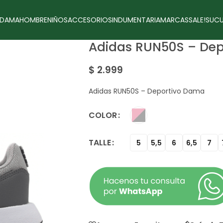
DAMA
HOMBRE
NIÑOS
ACCESORIOS
INDUMENTARIA
MARCAS
SALE!
SUCU
Adidas RUN50S – De
$
2.999
Adidas RUN50S – Deportivo Dama
COLOR
TALLE
5
5,5
6
6,5
7