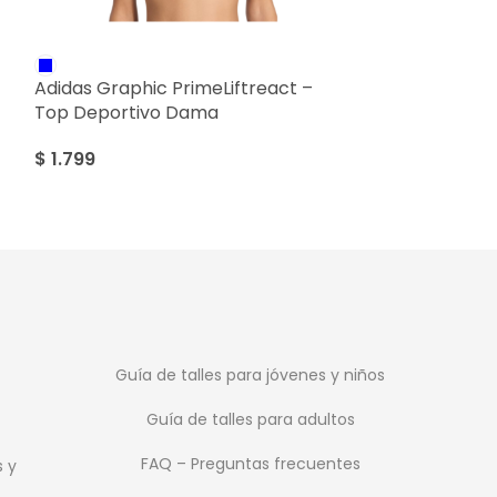
Adidas Climaco
Adidas Graphic PrimeLiftreact –
$
1.099
Top Deportivo Dama
$
1.799
Guía de talles para jóvenes y niños
Guía de talles para adultos
FAQ – Preguntas frecuentes
s y