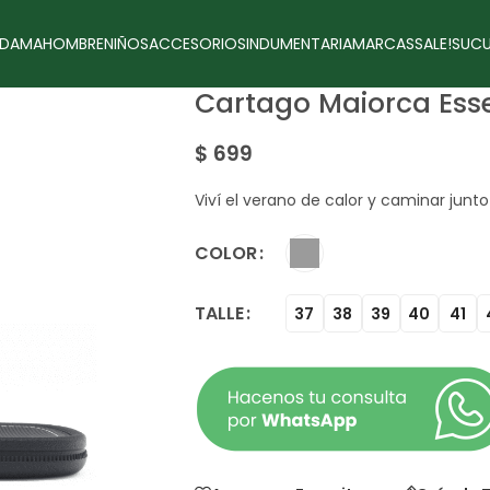
DAMA
HOMBRE
NIÑOS
ACCESORIOS
INDUMENTARIA
MARCAS
SALE!
SUCU
Cartago Maiorca Ess
$
699
Viví el verano de calor y caminar junto
COLOR
TALLE
37
38
39
40
41