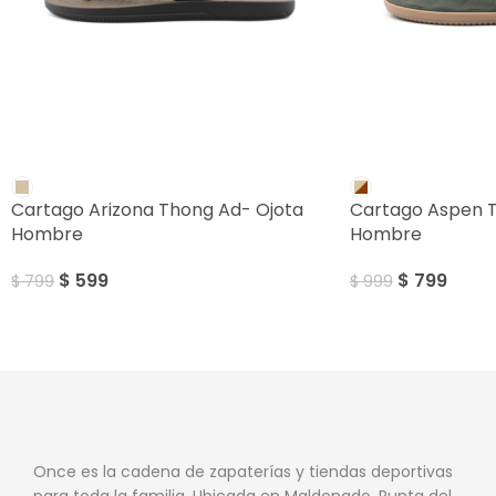
SALE
SALE
Cartago Arizona Thong Ad- Ojota
Cartago Aspen 
Hombre
Hombre
$
599
$
799
$
799
$
999
Once es la cadena de zapaterías y tiendas deportivas
para toda la familia. Ubicada en Maldonado, Punta del