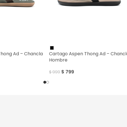
SALE
Thong Ad – Chancla
Cartago Aspen Thong Ad – Chancl
Hombre
$
799
$
999