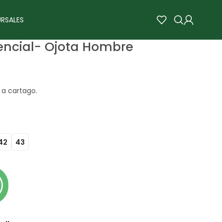
RSALES
encial- Ojota Hombre
 a cartago.
42
43