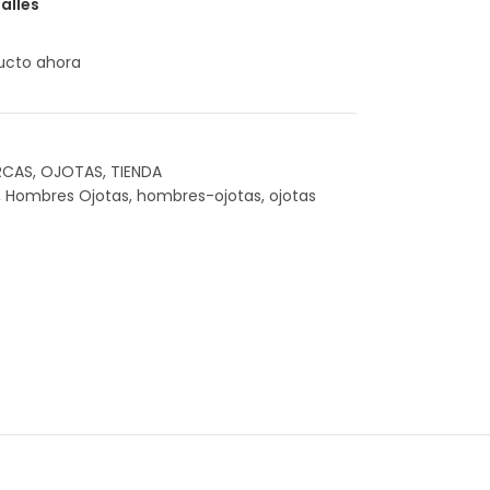
alles
ucto ahora
RCAS
,
OJOTAS
,
TIENDA
,
Hombres Ojotas
,
hombres-ojotas
,
ojotas