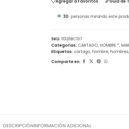
Agregar a Favoritos
Guía de T
30
personas mirando este prod
SKU:
11326BC137
Categorías:
CARTAGO
,
HOMBRE *
,
MA
Etiquetas:
cartago
,
hombre
,
hombres
Comparte en:
DESCRIPCIÓN
INFORMACIÓN ADICIONAL