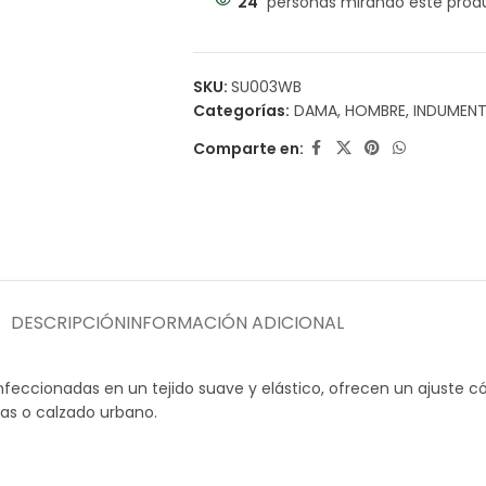
24
personas mirando este prod
SKU:
SU003WB
Categorías:
DAMA
,
HOMBRE
,
INDUMENT
Comparte en:
DESCRIPCIÓN
INFORMACIÓN ADICIONAL
onfeccionadas en un tejido suave y elástico, ofrecen un ajuste c
vas o calzado urbano.