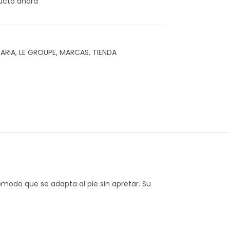
ucto ahora
ARIA
,
LE GROUPE
,
MARCAS
,
TIENDA
ómodo que se adapta al pie sin apretar. Su