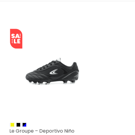
SALE
SALE
Le Groupe – Deportivo Niño
Le Groupe – 