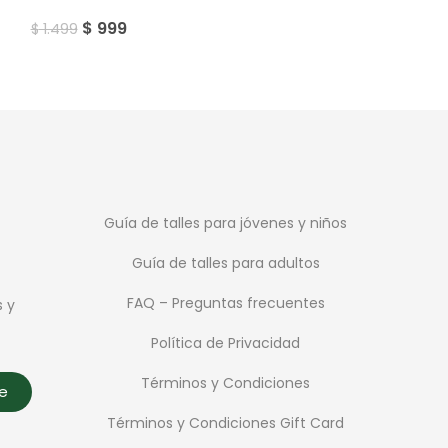
$
999
$
799
$
1.499
$
1.299
Guía de talles para jóvenes y niños
Guía de talles para adultos
FAQ – Preguntas frecuentes
s y
Política de Privacidad
Términos y Condiciones
te
Términos y Condiciones Gift Card