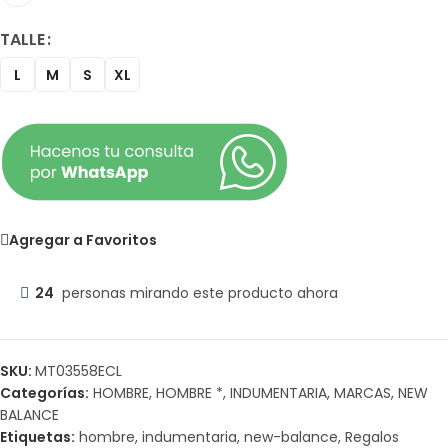
TALLE
L
M
S
XL
Agregar a Favoritos
24
personas mirando este producto ahora
SKU:
MT03558ECL
Categorías:
HOMBRE
,
HOMBRE *
,
INDUMENTARIA
,
MARCAS
,
NEW
BALANCE
Etiquetas:
hombre
,
indumentaria
,
new-balance
,
Regalos