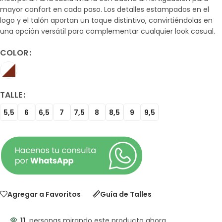
mayor confort en cada paso. Los detalles estampados en el
logo y el talón aportan un toque distintivo, convirtiéndolas en
una opción versátil para complementar cualquier look casual.
COLOR
TALLE
5,5
6
6,5
7
7,5
8
8,5
9
9,5
Agregar a Favoritos
Guía de Talles
11
personas mirando este producto ahora