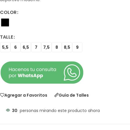
COLOR
TALLE
5,5
6
6,5
7
7,5
8
8,5
9
Agregar a Favoritos
Guía de Talles
30
personas mirando este producto ahora