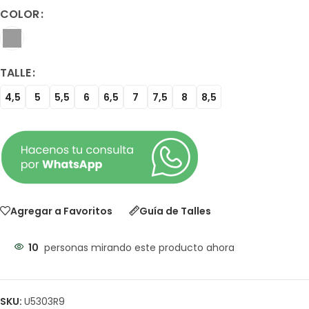
COLOR
TALLE
4,5
5
5,5
6
6,5
7
7,5
8
8,5
Agregar a Favoritos
Guía de Talles
10
personas mirando este producto ahora
SKU:
U5303R9