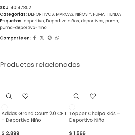
SKU:
40147802
Categorías:
DEPORTIVOS
,
MARCAS
,
NIÑOS *
,
PUMA
,
TIENDA
Etiquetas:
deportivo
,
Deportivo niños
,
deportivos
,
puma
,
puma-deportivo-niño
Comparte en:
Productos relacionados
Adidas Grand Court 2.0 CF I
Topper Chalpa Kids –
– Deportivo Niño
Deportivo Niño
$
2.899
$
1.599