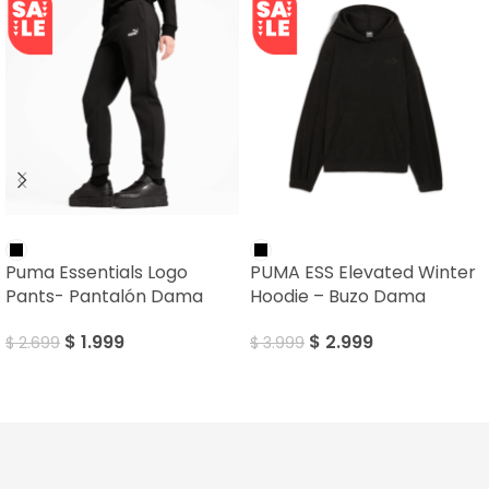
SALE
SALE
Puma Essentials Logo
PUMA ESS Elevated Winter
Pants- Pantalón Dama
Hoodie – Buzo Dama
$
1.999
$
2.999
$
2.699
$
3.999