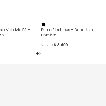
SALE
ic Vulc Mid FS –
Puma Flexfocus – Deportivo
re
Hombre
$
3.499
$
3.799