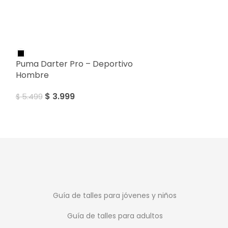
SALE
SALE
Puma Darter Pro – Deportivo
Puma Reflect L
Hombre
Hombre
$
3.999
$
3.59
$
5.499
$
3.799
Guía de talles para jóvenes y niños
Guía de talles para adultos