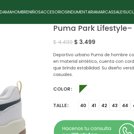
DAMA
HOMBRE
NIÑOS
ACCESORIOS
INDUMENTARIA
MARCAS
SALE!
SUCU
Puma Park Lifestyle
$
3.499
$
4.499
Deportivo urbano Puma de hombre con 
en material sintético, cuenta con co
que brinda estabilidad. Su diseño versát
casuales.
COLOR
TALLE
40
41
42
43
44