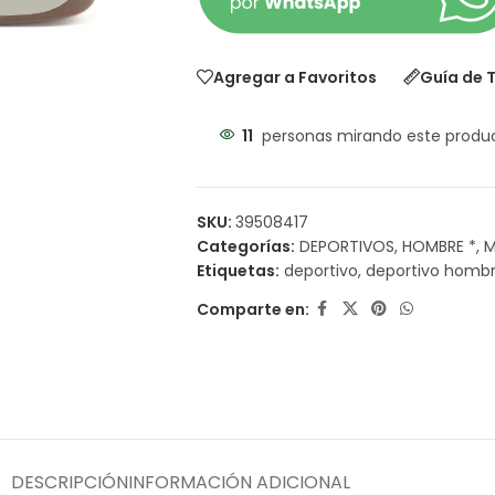
Agregar a Favoritos
Guía de T
11
personas mirando este produ
SKU:
39508417
Categorías:
DEPORTIVOS
,
HOMBRE *
,
M
Etiquetas:
deportivo
,
deportivo homb
Comparte en:
DESCRIPCIÓN
INFORMACIÓN ADICIONAL