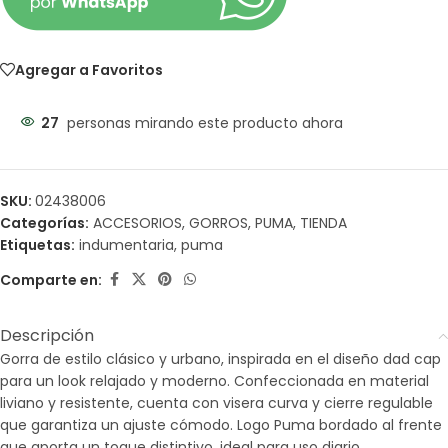
Agregar a Favoritos
27
personas mirando este producto ahora
SKU:
02438006
Categorías:
ACCESORIOS
,
GORROS
,
PUMA
,
TIENDA
Etiquetas:
indumentaria
,
puma
Comparte en:
Descripción
Gorra de estilo clásico y urbano, inspirada en el diseño dad cap
para un look relajado y moderno. Confeccionada en material
liviano y resistente, cuenta con visera curva y cierre regulable
que garantiza un ajuste cómodo. Logo Puma bordado al frente
que aporta un toque distintivo, ideal para uso diario.