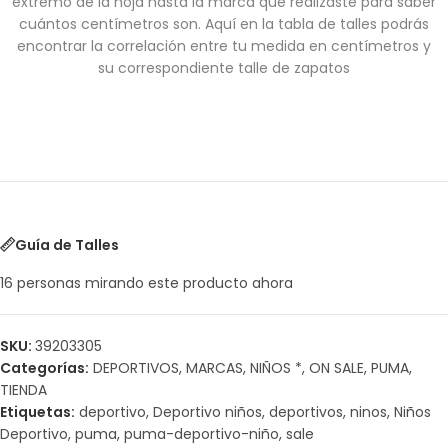
extremo de la hoja hasta la marca que realizaste para saber
cuántos centímetros son. Aquí en la tabla de talles podrás
encontrar la correlación entre tu medida en centímetros y
su correspondiente talle de zapatos
Guía de Talles
16
personas mirando este producto ahora
SKU:
39203305
Categorías:
DEPORTIVOS
,
MARCAS
,
NIÑOS *
,
ON SALE
,
PUMA
,
TIENDA
Etiquetas:
deportivo
,
Deportivo niños
,
deportivos
,
ninos
,
Niños
Deportivo
,
puma
,
puma-deportivo-niño
,
sale