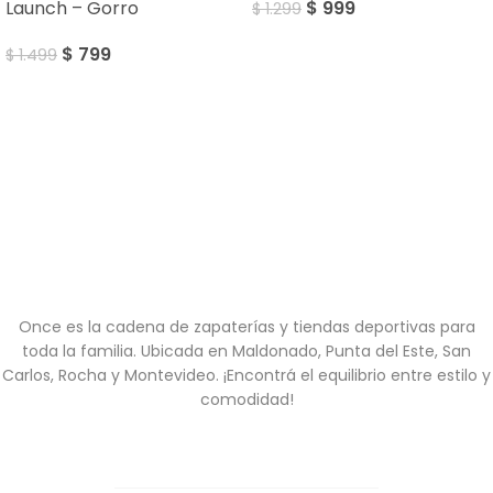
$
999
Launch – Gorro
$
1.299
$
799
$
1.499
Once es la cadena de zapaterías y tiendas deportivas para
toda la familia. Ubicada en Maldonado, Punta del Este, San
Carlos, Rocha y Montevideo. ¡Encontrá el equilibrio entre estilo y
comodidad!