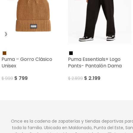
SALE
SALE
Puma – Gorro Clásico
Puma Essentials+ Logo
Unisex
Pants- Pantalón Dama
$
799
$
2.199
$
999
$
2.899
Once es la cadena de zapaterías y tiendas deportivas par
toda la familia. Ubicada en Maldonado, Punta del Este, San