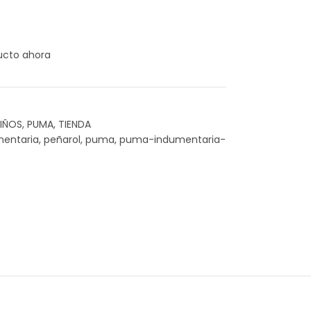
ucto ahora
IÑOS
,
PUMA
,
TIENDA
mentaria
,
peñarol
,
puma
,
puma-indumentaria-