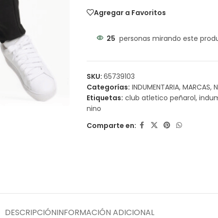
Agregar a Favoritos
25
personas mirando este prod
SKU:
65739103
Categorías:
INDUMENTARIA
,
MARCAS
,
N
Etiquetas:
club atletico peñarol
,
indu
nino
Comparte en:
DESCRIPCIÓN
INFORMACIÓN ADICIONAL