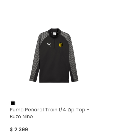
Puma Peñarol Train 1/4 Zip Top –
Puma Peñarol
Buzo Niño
– Camiseta Ni
$
2.399
$
3.499