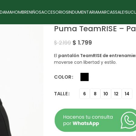
DAMA
HOMBRE
NIÑOS
ACCESORIOS
INDUMENTARIA
MARCAS
SALE!
SUCU
Puma TeamRISE – Pa
$
1.799
$
2.199
El
pantalón TeamRISE de entrenamien
moverse con libertad y estilo.
COLOR
TALLE
6
8
10
12
14