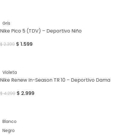
Sale
Gris
Nike Pico 5 (TDV) – Deportivo Niño
$
1.599
$
2.399
Sale
Violeta
Nike Renew In-Season TR 10 – Deportivo Dama
$
2.999
$
4.299
Sale
Blanco
Negro