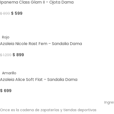
Ipanema Class Glam II – Ojota Dama
$
599
$
899
Sale
Rojo
Azaleia Nicole Rast Fem – Sandalia Dama
$
899
$
1.299
Amarillo
Azaleia Alice Soft Flat – Sandalia Dama
$
699
Ingre
Once es la cadena de zapaterías y tiendas deportivas