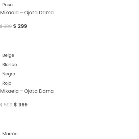
Rosa
Mikaela – Ojota Dama
$
299
$
399
Sale
Beige
Blanco
Negro
Rojo
Mikaela – Ojota Dama
$
399
$
599
Sale
Marrón