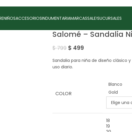
RE
NIÑOS
ACCESORIOS
INDUMENTARIA
MARCAS
SALE!
SUCURSALES
Salomé – Sandalia N
$
499
$
799
Sandalia para niña de diseño clásico y
uso diario.
Blanco
Gold
COLOR
18
19
20