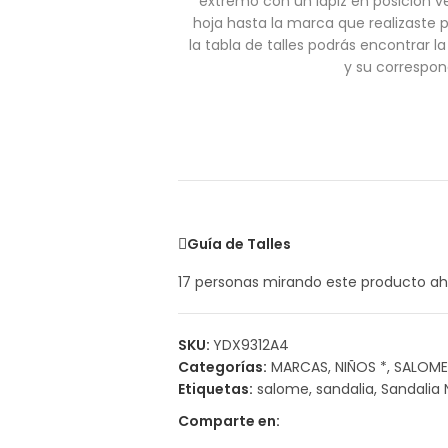
extremo con un lapiz en posición ve
hoja hasta la marca que realizaste 
la tabla de talles podrás encontrar 
y su correspon
Guía de Talles
17
personas mirando este producto ah
SKU:
YDX9312A4
Categorías:
MARCAS
,
NIÑOS *
,
SALOME
Etiquetas:
salome
,
sandalia
,
Sandalia 
Comparte en: