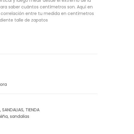
rtical y luego medir desde el extremo de la
para saber cuántos centímetros son. Aquí en
la correlación entre tu medida en centímetros
diente talle de zapatos
ora
,
SANDALIAS
,
TIENDA
Niña
,
sandalias