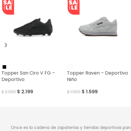
SALE
SALE
Topper San Ciro V FG –
Topper Raven – Deportivo
Deportivo
Niño
$
2.199
$
1.599
$
2.399
$
1.999
Once es la cadena de zapaterías y tiendas deportivas par