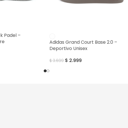
SALE
k Padel –
re
Adidas Grand Court Base 2.0 –
Deportivo Unisex
$
2.999
$
3.699