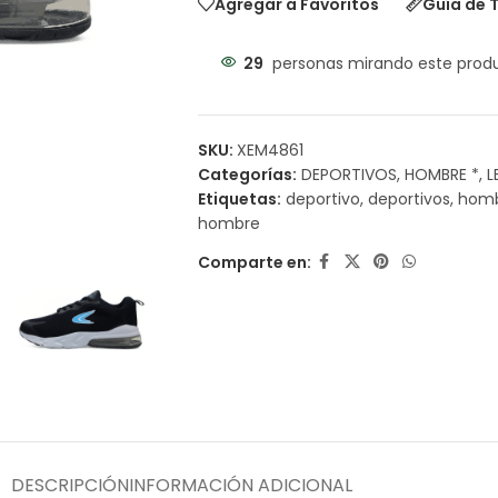
Agregar a Favoritos
Guía de T
29
personas mirando este prod
SKU:
XEM4861
Categorías:
DEPORTIVOS
,
HOMBRE *
,
L
Etiquetas:
deportivo
,
deportivos
,
hom
hombre
Comparte en:
DESCRIPCIÓN
INFORMACIÓN ADICIONAL