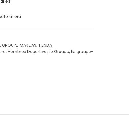
alles
ucto ahora
E GROUPE
,
MARCAS
,
TIENDA
bre
,
Hombres Deportivo
,
Le Groupe
,
Le groupe-