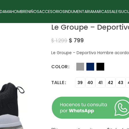
DAMA
HOMBRE
NIÑOS
ACCESORIOS
INDUMENTARIA
MARCAS
SALE!
SUCU
Le Groupe – Deporti
$
799
$
1.299
Le Groupe – Deportivo Hombre acord
COLOR
TALLE
39
40
41
42
43