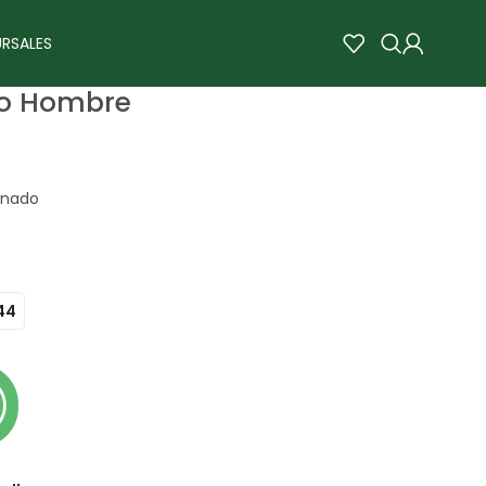
RSALES
vo Hombre
onado
44