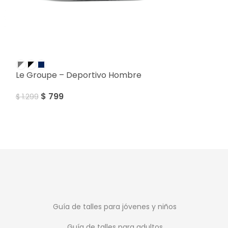
SALE
SALE
Le Groupe – Deportivo Hombre
Le Groupe – 
$
799
$
799
$
1.299
$
1.199
Guía de talles para jóvenes y niños
Guía de talles para adultos