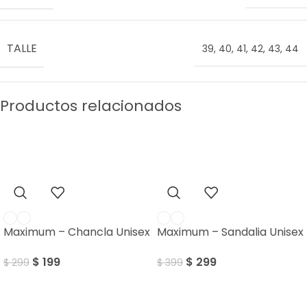
TALLE
39
,
40
,
41
,
42
,
43
,
44
Productos relacionados
SALE
SALE
Maximum – Chancla Unisex
Maximum – Sandalia Unisex
$
199
$
299
$
299
$
399