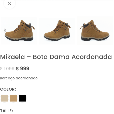
Amplía la Imagen
Mikaela – Bota Dama Acordonada
$
999
$
1.099
Borcego acordonado.
COLOR
TALLE