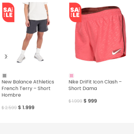
SALE
SALE
New Balance Athletics
Nike DriFit Icon Clash –
French Terry – Short
Short Dama
Hombre
$
999
$
1.999
$
1.999
$
2.599