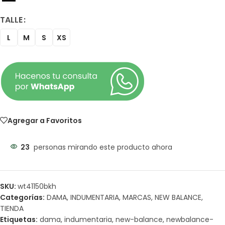
TALLE
L
M
S
XS
Agregar a Favoritos
23
personas mirando este producto ahora
SKU:
wt41150bkh
Categorías:
DAMA
,
INDUMENTARIA
,
MARCAS
,
NEW BALANCE
,
TIENDA
Etiquetas:
dama
,
indumentaria
,
new-balance
,
newbalance-