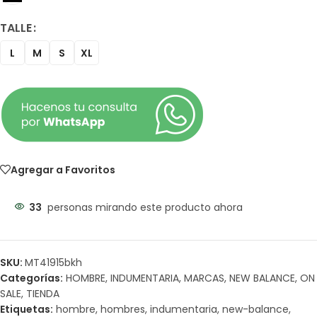
TALLE
L
M
S
XL
Agregar a Favoritos
33
personas mirando este producto ahora
SKU:
MT41915bkh
Categorías:
HOMBRE
,
INDUMENTARIA
,
MARCAS
,
NEW BALANCE
,
ON
SALE
,
TIENDA
Etiquetas:
hombre
,
hombres
,
indumentaria
,
new-balance
,