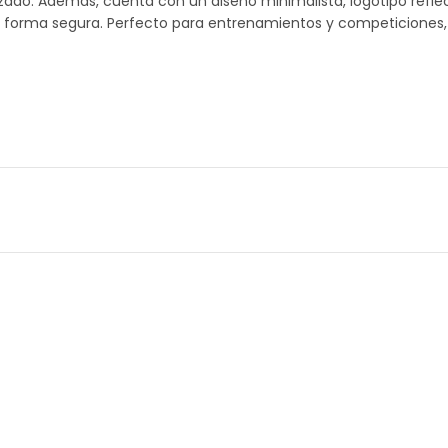
izado. Además, cuenta con un diseño minimalista, logotipo refle
de forma segura. Perfecto para entrenamientos y competiciones, 