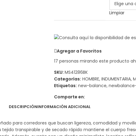
Limpiar
Agregar a Favoritos
17
personas mirando este producto ah
SKU:
MS41286BK
Categorías:
HOMBRE
,
INDUMENTARIA
,
M
Etiquetas:
new-balance
,
newbalance
Comparte en:
DESCRIPCIÓN
INFORMACIÓN ADICIONAL
señado para corredores que buscan ligereza, comodidad y movilid
tejido transpirable y de secado rápido mantiene el cuerpo fresc