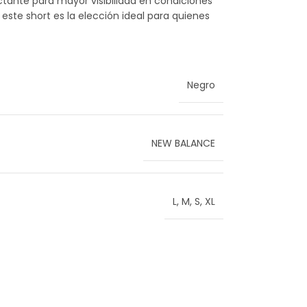
ctante para mayor visibilidad en condiciones
este short es la elección ideal para quienes
Negro
NEW BALANCE
L
,
M
,
S
,
XL