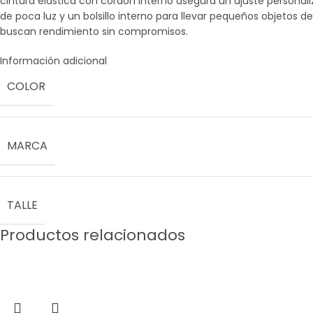
cintura elástica con cordón interno asegura un ajuste personal
de poca luz y un bolsillo interno para llevar pequeños objetos 
buscan rendimiento sin compromisos.
Información adicional
COLOR
MARCA
TALLE
Productos relacionados