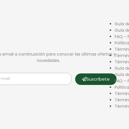
Guía de
Guía de
FAQ – 
Polític
Términ
u email a continuación para conocer las últimas ofertas y
Términ
novedades.
Términ
Guía de
Guía de
Suscríbete
FAQ – 
Polític
Términ
Términ
Términ