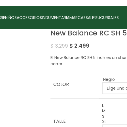
RE
NIÑOS
ACCESORIOS
INDUMENTARIA
MARCAS
SALE!
SUCURSALES
New Balance RC SH 5
$
2.499
$
3.299
El New Balance RC SH 5 Inch es un short
correr.
Negro
COLOR
L
M
S
TALLE
XL