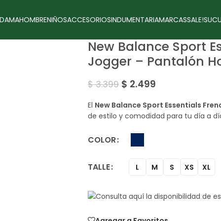
DAMA
HOMBRE
NIÑOS
ACCESORIOS
INDUMENTARIA
MARCAS
SALE!
SUCU
New Balance Sport Es
Jogger – Pantalón 
$
2.499
$
3.399
El
New Balance Sport Essentials Fren
de estilo y comodidad para tu día a dí
COLOR
TALLE
L
M
S
XS
XL
Agregar a Favoritos