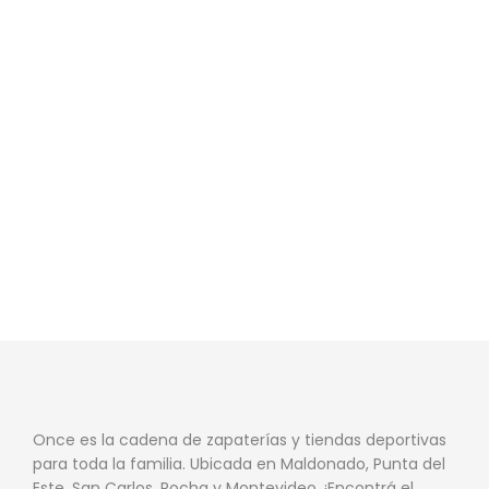
Once es la cadena de zapaterías y tiendas deportivas
para toda la familia. Ubicada en Maldonado, Punta del
Este, San Carlos, Rocha y Montevideo. ¡Encontrá el