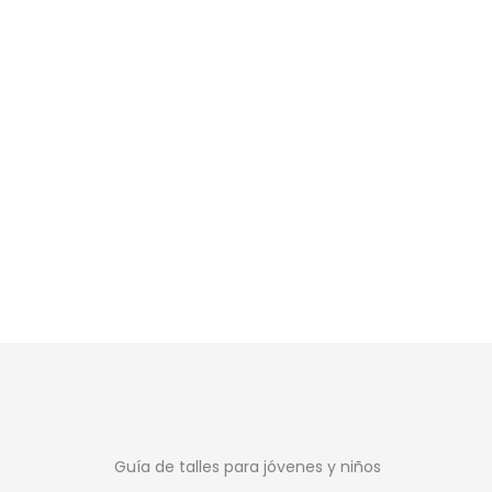
SALE
New Balance S
French Terry
$
2.69
$
3.799
Guía de talles para jóvenes y niños