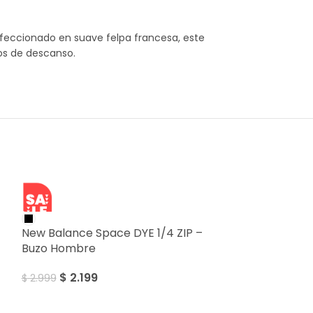
nfeccionado en suave felpa francesa, este
os de descanso.
SALE
New Balance Space DYE 1/4 ZIP –
Buzo Hombre
$
2.199
$
2.999