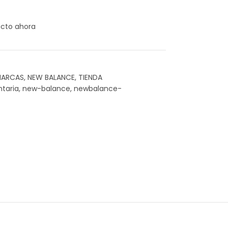
ucto ahora
ARCAS
,
NEW BALANCE
,
TIENDA
taria
,
new-balance
,
newbalance-