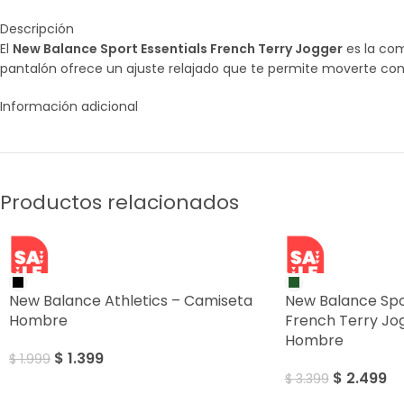
Descripción
El
New Balance Sport Essentials French Terry Jogger
es la com
pantalón ofrece un ajuste relajado que te permite moverte co
Información adicional
Productos relacionados
SALE
SALE
New Balance Athletics – Camiseta
New Balance Spor
Hombre
French Terry Jo
Hombre
$
1.399
$
1.999
$
2.499
$
3.399