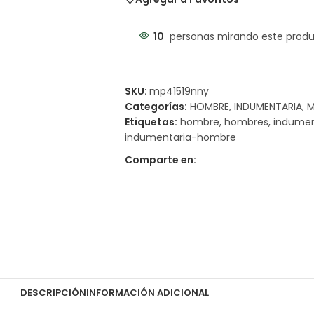
10
personas mirando este prod
SKU:
mp41519nny
Categorías:
HOMBRE
,
INDUMENTARIA
,
M
Etiquetas:
hombre
,
hombres
,
indumen
indumentaria-hombre
Comparte en:
DESCRIPCIÓN
INFORMACIÓN ADICIONAL