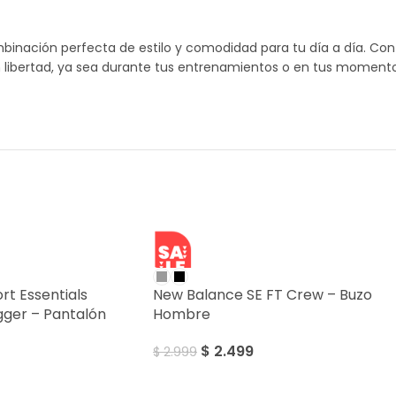
binación perfecta de estilo y comodidad para tu día a día. Co
n libertad, ya sea durante tus entrenamientos o en tus moment
SALE
t Essentials
New Balance SE FT Crew – Buzo
gger – Pantalón
Hombre
$
2.499
$
2.999