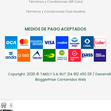
Términos y Condiciones Gift Card
Términos y Condiciones Club Huellas
MEDIOS DE PAGO ACEPTADOS
Copyright: 2026 © TAKELY S.A. RUT 214 812 450 011 / Desarroll
BloggerPrise Contenidos Web
atálogo
Categorias
Whatsapp
Sale