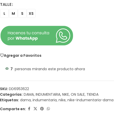
TALLE
L
M
S
XS
Agregar a Favoritos
7
personas mirando este producto ahora
SKU:
DD6953622
Categorías:
DAMA
,
INDUMENTARIA
,
NIKE
,
ON SALE
,
TIENDA
Etiquetas:
dama
,
indumentaria
,
nike
,
nike-indumentaria-dama
Comparte en: