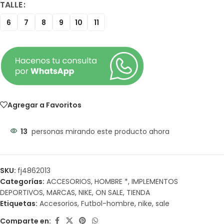
TALLE
6
7
8
9
10
11
Agregar a Favoritos
13
personas mirando este producto ahora
SKU:
fj4862013
Categorías:
ACCESORIOS
,
HOMBRE *
,
IMPLEMENTOS
DEPORTIVOS
,
MARCAS
,
NIKE
,
ON SALE
,
TIENDA
Etiquetas:
Accesorios
,
Futbol-hombre
,
nike
,
sale
Comparte en: