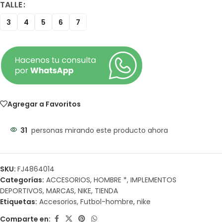
TALLE
3
4
5
6
7
Agregar a Favoritos
31
personas mirando este producto ahora
SKU:
FJ4864014
Categorías:
ACCESORIOS
,
HOMBRE *
,
IMPLEMENTOS
DEPORTIVOS
,
MARCAS
,
NIKE
,
TIENDA
Etiquetas:
Accesorios
,
Futbol-hombre
,
nike
Comparte en: