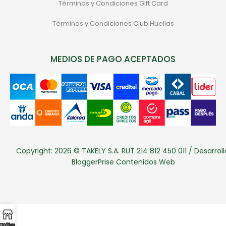
Términos y Condiciones Gift Card
Términos y Condiciones Club Huellas
MEDIOS DE PAGO ACEPTADOS
Copyright: 2026 © TAKELY S.A. RUT 214 812 450 011 / Desarroll
BloggerPrise Contenidos Web
atálogo
Categorias
Whatsapp
Sale