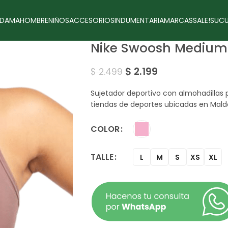
DAMA
HOMBRE
NIÑOS
ACCESORIOS
INDUMENTARIA
MARCAS
SALE!
SUCU
Nike Swoosh Medium
$
2.199
$
2.499
Sujetador deportivo con almohadillas 
tiendas de deportes ubicadas en Mald
COLOR
TALLE
L
M
S
XS
XL