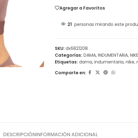
Agregar a Favoritos
21
personas mirando este produ
SKU:
dx6821208
Categorías:
DAMA
,
INDUMENTARIA
,
NIK
Etiquetas:
dama
,
indumentaria
,
nike
,
Comparte en:
DESCRIPCIÓN
INFORMACIÓN ADICIONAL