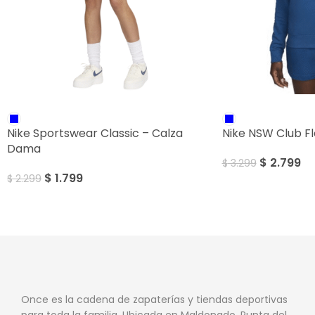
SALE
SALE
Nike Sportswear Classic – Calza
Nike NSW Club F
Dama
$
2.799
$
3.299
$
1.799
$
2.299
Once es la cadena de zapaterías y tiendas deportivas
para toda la familia. Ubicada en Maldonado, Punta del