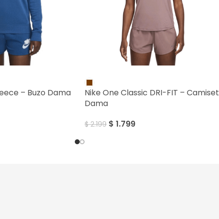
SALE
leece – Buzo Dama
Nike One Classic DRI-FIT – Camise
Dama
$
1.799
$
2.199