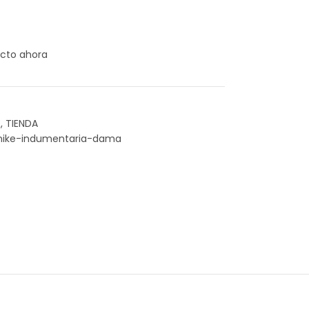
cto ahora
E
,
TIENDA
nike-indumentaria-dama