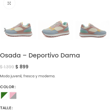
Amplía la Imagen
Osada – Deportivo Dama
$
899
$
1.399
Moda juvenil, fresca y moderna.
COLOR
TALLE