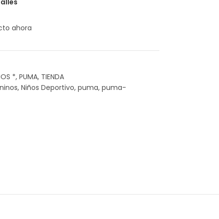
alles
cto ahora
ÑOS *
,
PUMA
,
TIENDA
ninos
,
Niños Deportivo
,
puma
,
puma-