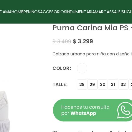
DAMA
HOMBRE
NIÑOS
ACCESORIOS
INDUMENTARIA
MARCAS
SALE!
SUCU
Puma Carina Mia PS 
$
3.299
$
3.499
Calzado urbano para niña con diseño in
COLOR
TALLE
28
29
30
31
32