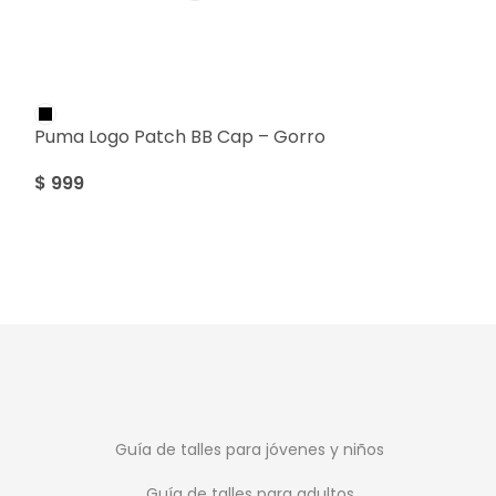
SALE
Puma Logo Patch BB Cap – Gorro
Puma Ribbed C
$
999
Gorro
$
799
$
999
Guía de talles para jóvenes y niños
Guía de talles para adultos