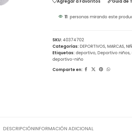
Agregar a Favoritos
Guía de T
11
personas mirando este produ
SKU:
40374702
Categorías:
DEPORTIVOS
,
MARCAS
,
NI
Etiquetas:
deportivo
,
Deportivo niños
,
deportivo-niño
Comparte en:
DESCRIPCIÓN
INFORMACIÓN ADICIONAL