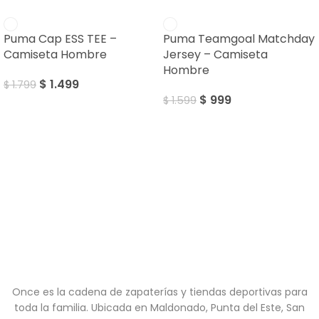
SALE
SALE
Puma Cap ESS TEE –
Puma Teamgoal Matchday
Camiseta Hombre
Jersey – Camiseta
Hombre
$
1.499
$
1.799
$
999
$
1.599
Once es la cadena de zapaterías y tiendas deportivas para
toda la familia. Ubicada en Maldonado, Punta del Este, San