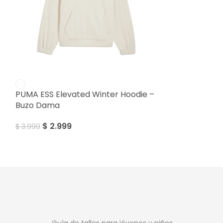
SALE
Puma Power W
Dama
PUMA ESS Elevated Winter Hoodie –
Buzo Dama
$
4.499
$
2.999
$
3.999
Guía de talles para jóvenes y niños