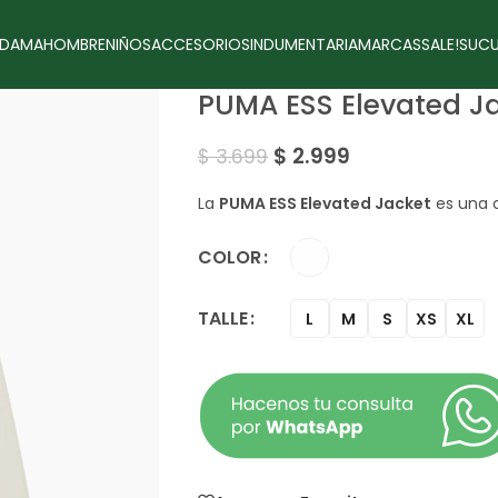
DAMA
HOMBRE
NIÑOS
ACCESORIOS
INDUMENTARIA
MARCAS
SALE!
SUCU
PUMA ESS Elevated 
$
2.999
$
3.699
La
PUMA ESS Elevated Jacket
es una c
COLOR
TALLE
L
M
S
XS
XL