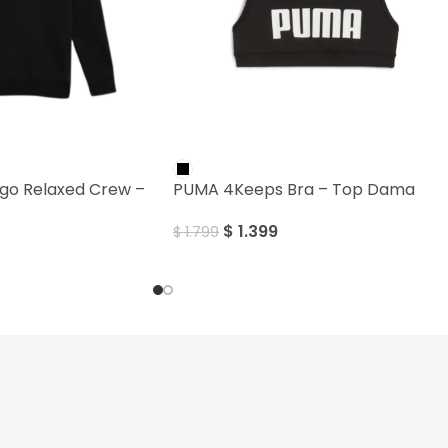
SALE
ogo Relaxed Crew –
PUMA 4Keeps Bra – Top Dama
$
1.399
$
1.799