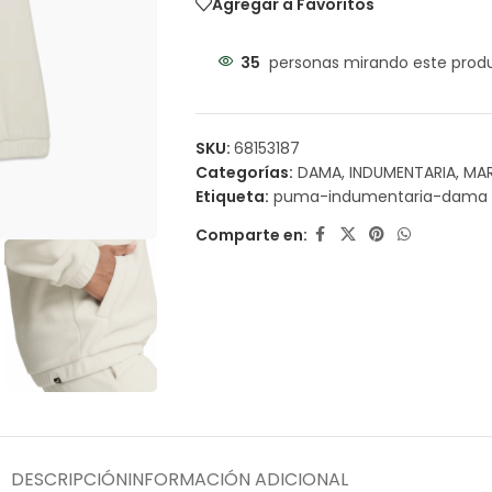
Agregar a Favoritos
35
personas mirando este prod
SKU:
68153187
Categorías:
DAMA
,
INDUMENTARIA
,
MA
Etiqueta:
puma-indumentaria-dama
Comparte en:
DESCRIPCIÓN
INFORMACIÓN ADICIONAL