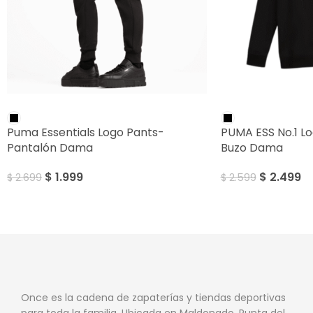
SALE
SALE
Puma Essentials Logo Pants-
PUMA ESS No.1 L
Pantalón Dama
Buzo Dama
$
1.999
$
2.499
$
2.699
$
2.599
Once es la cadena de zapaterías y tiendas deportivas
para toda la familia. Ubicada en Maldonado, Punta del