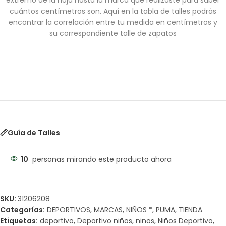
extremo de la hoja hasta la marca que realizaste para saber
cuántos centímetros son. Aquí en la tabla de talles podrás
encontrar la correlación entre tu medida en centímetros y
su correspondiente talle de zapatos
Guía de Talles
10
personas mirando este producto ahora
SKU:
31206208
Categorías:
DEPORTIVOS
,
MARCAS
,
NIÑOS *
,
PUMA
,
TIENDA
Etiquetas:
deportivo
,
Deportivo niños
,
ninos
,
Niños Deportivo
,